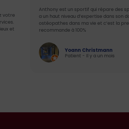
ins, je
Anthony est un sportif qui répare des sp
z votre
a suite
a un haut niveau d’expertise dans son do
rvices.
tc…
ostéopathes dans ma vie et c’est la pr
eux et
 de
recommande à 100%
Yoann Christmann
Patient - Il y a un mois