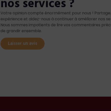
nos services ?
che pour trouver un ostéopathe qui répondait à mes beso
Votre opinion compte énormément pour nous ! Partage
a perle rare ! Anthony m'a sauvée à plusieurs reprises à l
expérience et aidez-nous à continuer à améliorer nos se
ou non), à d’anciennes blessures, blocages émotionnels, e
Nous sommes impatients de lire vos commentaires préci
e occasion d’en apprendre plus sur son propre corps et
de grandir ensemble.
e recommande à 100%!
Laisser un avis
ux
n mois