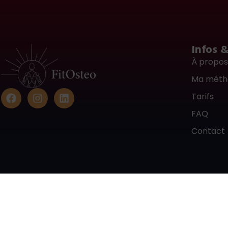
Infos 
À propo
Ma méth
Tarifs
FAQ
Contact
Conditions d’utilisation du site FitOsteo