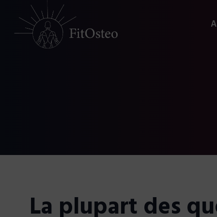
A
La plupart des q