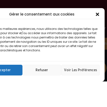
Gérer le consentement aux cookies
le
Rejoins notre newsletter
Abonnez-vous à notre newsletter pour
0h
 les meilleures expériences, nous utilisons des technologies telles que
suivre toute l’actualité FitOsteo en
 pour stocker et/ou accéder aux informations des appareils. Le fait
avant-première !
31550
r à ces technologies nous permettra de traiter des données telles
ortement de navigation ou les ID uniques sur ce site. Le fait de ne
S'abon
ir ou de retirer son consentement peut avoir un effet négatif sur
aractéristiques et fonctions.
-
Prendre rendez vous sur
Doctolib
di de 9h
cepter
Refuser
Voir Les Préférences
-Sur-
Gestion des cookies et consentement