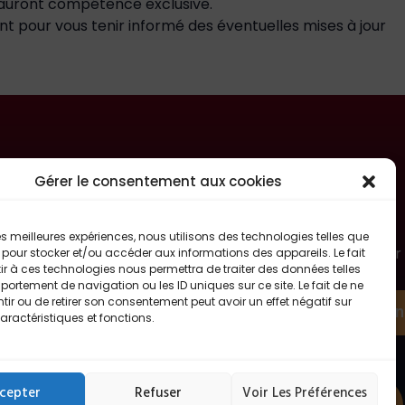
ie auront compétence exclusive.
ent pour vous tenir informé des éventuelles mises à jour
Gérer le consentement aux cookies
le
Rejoins notre newsletter
 les meilleures expériences, nous utilisons des technologies telles que
Abonnez-vous à notre newsletter pour
 pour stocker et/ou accéder aux informations des appareils. Le fait
0h
suivre toute l’actualité FitOsteo en
r à ces technologies nous permettra de traiter des données telles
avant-première !
31550
ortement de navigation ou les ID uniques sur ce site. Le fait de ne
ir ou de retirer son consentement peut avoir un effet négatif sur
S'abon
aractéristiques et fonctions.
-
cepter
Refuser
Voir Les Préférences
Prendre rendez vous sur