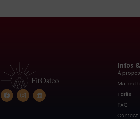
Infos 
À propo
Ma méth
Tarifs
FAQ
Contact