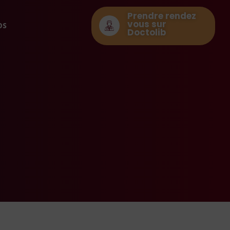
Prendre rendez
vous sur
os
Doctolib