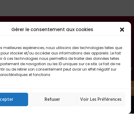
Gérer le consentement aux cookies
 les meilleures expériences, nous utilisons des technologies telles que
 pour stocker et/ou accéder aux informations des appareils. Le fait
r à ces technologies nous permettra de traiter des données telles
le
Rejoins notre newsletter
ortement de navigation ou les ID uniques sur ce site. Le fait de ne
Abonnez-vous à notre newsletter pour
0h
ir ou de retirer son consentement peut avoir un effet négatif sur
suivre toute l’actualité FitOsteo en
aractéristiques et fonctions.
avant-première !
31550
S'abon
cepter
Refuser
Voir Les Préférences
-
Prendre rendez vous sur
Doctolib
di de 9h