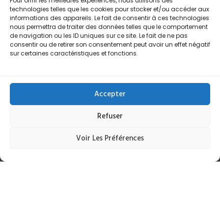
Pour offrir les meilleures expériences, nous utilisons des
Paiement sécurisé
technologies telles que les cookies pour stocker et/ou accéder aux
Support client disponible 6j/7
informations des appareils. Le fait de consentir à ces technologies
nous permettra de traiter des données telles que le comportement
de navigation ou les ID uniques sur ce site. Le fait de ne pas
consentir ou de retirer son consentement peut avoir un effet négatif
sur certaines caractéristiques et fonctions.
Accepter
Refuser
Voir Les Préférences
À propos
Ma méthode
Contact
Tarifs
FAQ